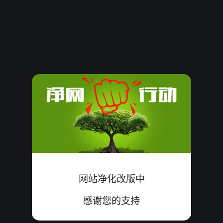
3467284
23
小
双
错
9+6+8=23
3467283
19
小
双
错
3+7+9=19
3467282
13
小
双
中
7+2+4=13
3467281
10
大
双
中
2+8+0=10
3467280
11
大
双
错
5+1+5=11
3467279
14
大
单
中
6+6+2=14
3467278
21
大
双
中
6+9+6=21
网站净化改版中
3467277
11
大
双
错
1+8+2=11
感谢您的支持
3467276
19
小
单
中
7+3+9=19