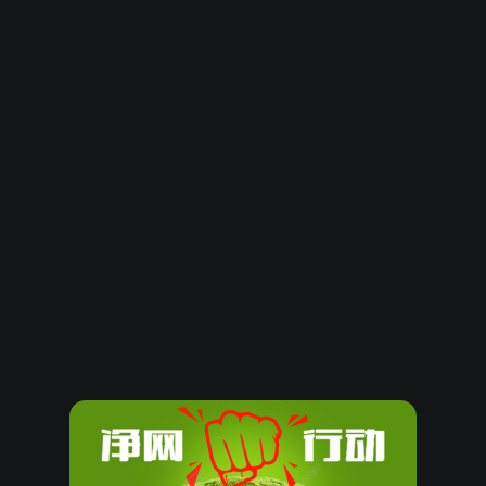
08070694
小单
大双
中
6+0+8=14
14
08070693
小单
大双
中
4+8+2=14
14
08070692
小单
大双
错
6+3+8=17
17
08070691
小双
大单
中
0+1+5=06
06
08070690
大双
小单
中
5+8+3=16
16
08070689
小双
大单
中
5+9+3=17
17