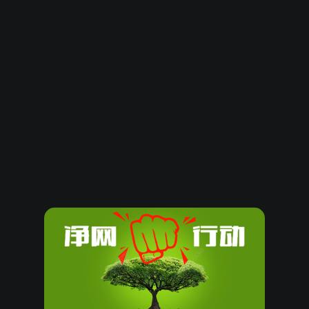
19
小
单
8+3+8=19
11
小
双
7+2+2=11
13
小
单
0+6+7=13
07
小
单
5+1+1=07
10
大
双
5+3+2=10
11
小
双
2+1+8=11
17
大
单
1+9+7=17
16
大
单
8+2+6=16
07
小
双